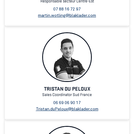
Responsable secteur Centre-Est
07 88 16 72 97
martin.wotling@blaklader.com
TRISTAN DU PELOUX
Sales Coordinator Sud France
06 69 06 90 17
Tristan.duPeloux@blaklader.com