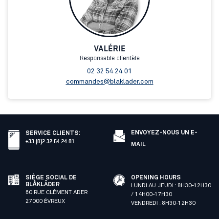
VALÉRIE
Responsable clientèle
02 32 54 24 01
commandes@blaklader.com
ENVOYEZ-NOUS UN E-
SERVICE CLIENTS
:
+33 (0)2 32 54 24 01
MAIL
SIÈGE SOCIAL DE
OPENING HOURS
BLÅKLÄDER
LUNDI AU JEUDI : 8H30-12H30
60 RUE CLÉMENT ADER
/ 14H00-17H30
27000 ÉVREUX
VENDREDI : 8H30-12H30