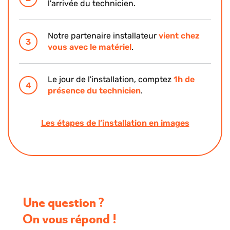
l'arrivée du technicien.
température de la pièce
Équipez votre radiateur d'une tête thermostatique
Notre partenaire installateur
vient chez
connectée pour ajuster la température de la
3
vous avec le matériel
.
pièce, même à distance.
Le jour de l'installation, comptez
1h de
4
présence du technicien
.
Les étapes de l’installation en images
EN OPTION
1,50€
À partir de
/mois
Une question ?
On vous répond !