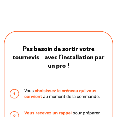
partir de
9,90 €
/mois
Disponible également à l’achat
Pas besoin de sortir votre
tournevis avec l’installation par
un pro !
Vous
choisissez le créneau qui vous
Pour compléter
1
convient
au moment de la commande.
Vous recevez un rappel
pour préparer
La tête thermostatique connectée ajuste la
2