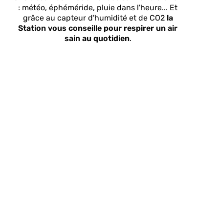
: météo, éphéméride, pluie dans l'heure... Et
grâce au capteur d'humidité et de CO2
la
Station vous conseille pour respirer un air
sain au quotidien
.
plus besoin de penser à baisser votre
chauffage en partant